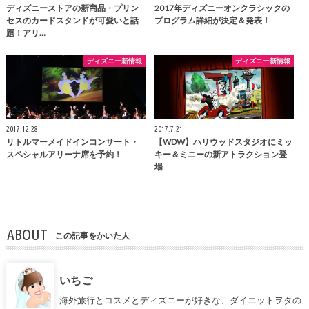
ディズニーストアの新商品・プリン
2017年ディズニーオンクラシックの
セスのカードスタンドが可愛いと話
プログラム詳細が決定＆発表！
題！アリ…
ディズニー新情報
ディズニー新情報
2017.12.28
2017.7.21
リトルマーメイドインコンサート・
【WDW】ハリウッドスタジオにミッ
スペシャルアリーナ席を予約！
キー＆ミニーの新アトラクション登
場
ABOUT
この記事をかいた人
いちご
海外旅行とコスメとディズニーが好きな、ダイエットヲタの