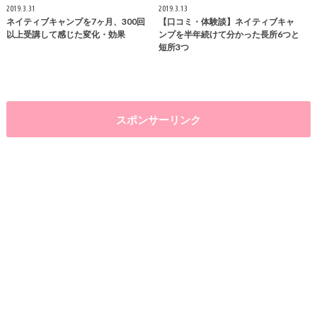
2019.3.31
2019.3.13
ネイティブキャンプを7ヶ月、300回
【口コミ・体験談】ネイティブキャ
以上受講して感じた変化・効果
ンプを半年続けて分かった長所6つと
短所3つ
スポンサーリンク