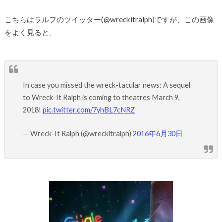
こちらはラルフのツイッター(@wreckitralph)ですが、この画像
をよく見ると、
In case you missed the wreck-tacular news: A sequel
to Wreck-It Ralph is coming to theatres March 9,
2018!
pic.twitter.com/7yhBL7cNRZ
— Wreck-It Ralph (@wreckitralph)
2016年6月30日