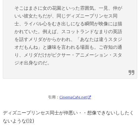
そこはまさに女の花園といった雰囲気。一見、仲が
いい彼女たちだが、同じディズニープリンセス同
士、ライバル心をむき出しになる瞬間が映像には描
かれていた。例えば、スコットランドなまりの英語
を話すメリダがからかわれ、「あなたは違うスタジ
オだもんね」と嫌味を言われる場面も。ご存知の通
り、メリダだけがピクサー・アニメーション・スタ
ジオ出身なのだ。
引用：
CinemaCafe.net
ディズニープリンセス同士が仲悪い・・想像できないししたく
ないような(泣)