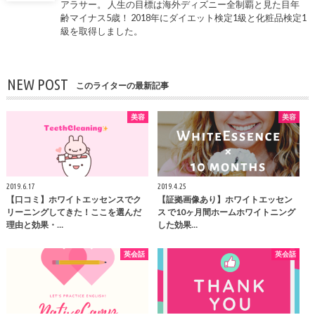
アラサー。 人生の目標は海外ディズニー全制覇と見た目年
齢マイナス5歳！ 2018年にダイエット検定1級と化粧品検定1
級を取得しました。
NEW POST
このライターの最新記事
美容
美容
2019.6.17
2019.4.25
【口コミ】ホワイトエッセンスでク
【証拠画像あり】ホワイトエッセン
リーニングしてきた！ここを選んだ
ス で10ヶ月間ホームホワイトニング
理由と効果・…
した効果…
英会話
英会話