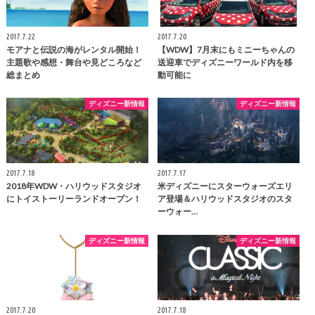
2017.7.22
2017.7.20
モアナと伝説の海がレンタル開始！
【WDW】7月末にもミニーちゃんの
主題歌や感想・舞台や見どころなど
送迎車でディズニーワールド内を移
総まとめ
動可能に
ディズニー新情報
ディズニー新情報
2017.7.18
2017.7.17
2018年WDW・ハリウッドスタジオ
米ディズニーにスターウォーズエリ
にトイストーリーランドオープン！
ア登場＆ハリウッドスタジオのスタ
ーウォー…
ディズニー新情報
ディズニー新情報
2017.7.20
2017.7.18