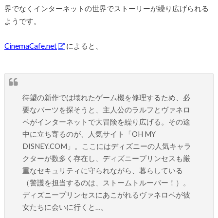
界でなくインターネットの世界でストーリーが繰り広げられる
ようです。
CinemaCafe.net
によると、
待望の新作では壊れたゲーム機を修理するため、必
要なパーツを探そうと、主人公のラルフとヴァネロ
ペがインターネットで大冒険を繰り広げる。その途
中に立ち寄るのが、人気サイト「OH MY
DISNEY.COM」。ここにはディズニーの人気キャラ
クターが数多く存在し、ディズニープリンセスも厳
重なセキュリティに守られながら、暮らしている
（警護を担当するのは、ストームトルーパー！）。
ディズニープリンセスにあこがれるヴァネロペが彼
女たちに会いに行くと…。