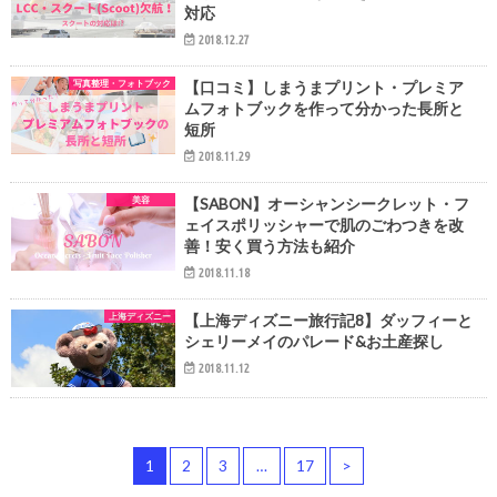
対応
2018.12.27
写真整理・フォトブック
【口コミ】しまうまプリント・プレミア
ムフォトブックを作って分かった長所と
短所
2018.11.29
美容
【SABON】オーシャンシークレット・フ
ェイスポリッシャーで肌のごわつきを改
善！安く買う方法も紹介
2018.11.18
上海ディズニー
【上海ディズニー旅行記8】ダッフィーと
シェリーメイのパレード&お土産探し
2018.11.12
1
2
3
…
17
>