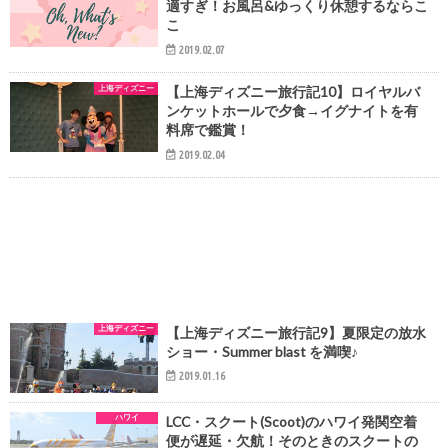
適すぎ！お風呂&ゆっくり休憩するならこ
こ
2019.02.07
上海ディズニー
【上海ディズニー旅行記10】ロイヤルバ
ンケットホールで夕食→イグナイトを有
料席で鑑賞！
2019.02.04
上海ディズニー
【上海ディズニー旅行記9】夏限定の放水
ショー・Summer blast を満喫♪
2019.01.16
ハワイ
LCC・スクート(Scoot)のハワイ発関空着
便が遅延・欠航！そのときのスクートの