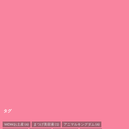
タグ
WDWお土産
(6)
まつげ美容液
(1)
アニマルキングダム
(6)