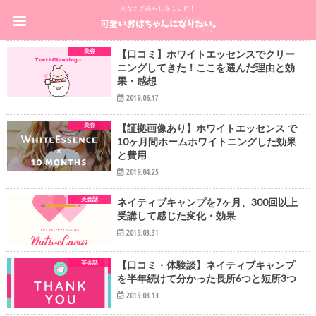
あなたの暮らしを１ＵＰ！
美容
【口コミ】ホワイトエッセンスでクリー
ニングしてきた！ここを選んだ理由と効
果・感想
2019.06.17
美容
【証拠画像あり】ホワイトエッセンス で
10ヶ月間ホームホワイトニングした効果
と費用
2019.04.25
英会話
ネイティブキャンプを7ヶ月、300回以上
受講して感じた変化・効果
2019.03.31
英会話
【口コミ・体験談】ネイティブキャンプ
を半年続けて分かった長所6つと短所3つ
2019.03.13