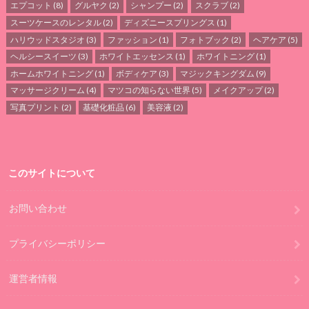
エプコット
(8)
グルヤク
(2)
シャンプー
(2)
スクラブ
(2)
スーツケースのレンタル
(2)
ディズニースプリングス
(1)
ハリウッドスタジオ
(3)
ファッション
(1)
フォトブック
(2)
ヘアケア
(5)
ヘルシースイーツ
(3)
ホワイトエッセンス
(1)
ホワイトニング
(1)
ホームホワイトニング
(1)
ボディケア
(3)
マジックキングダム
(9)
マッサージクリーム
(4)
マツコの知らない世界
(5)
メイクアップ
(2)
写真プリント
(2)
基礎化粧品
(6)
美容液
(2)
このサイトについて
お問い合わせ
プライバシーポリシー
運営者情報