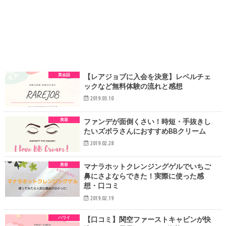
英会話
【レアジョブに入会を決意】レベルチェ
ックなど無料体験の流れと感想
2019.03.10
美容
ファンデが面倒くさい！時短・手抜きし
たいズボラさんにおすすめBBクリーム
2019.02.28
美容
マナラホットクレンジングゲルでいちご
鼻にさよならできた！実際に使った感
想・口コミ
2019.02.19
ハワイ
【口コミ】関空ファーストキャビンが快