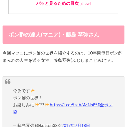
パッと見るための目次
[
show
]
ポン酢の達人(マニア)・藤島 琴弥さん
今回マツコにポン酢の世界を紹介するのは、10年間毎日ポン酢
まみれの人生を送る女性、藤島琴弥(ふじしまことみ)さん。
今夜です
ポン酢の世界！
お楽しみに
???
https://t.co/5zaA8MNh85
#全ポン
協
— 藤島琴弥 (@kotton333)
2017年7月18日