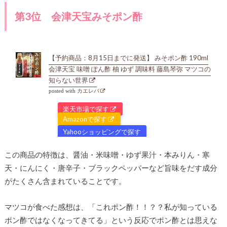
第3位 会津天宝みそポン酢
【予約商品：8月15日までに発送】 みそポン酢 190ml
会津天宝 味噌 ぽん酢 柚 ゆず 調味料 藤島琴弥 マツコの
知らない世界
posted with
カエレバ
楽天市場で探す
Amazonで探す
Yahooショッピングで探す
この商品の特徴は、醤油・米味噌・ゆず果汁・本みりん・寒
天・にんにく・唐辛子・ブラックペッパーなど旨味をだす成分
がたくさん含まれていることです。
マツコが食べた感想は、「これポン酢！！？？私が知っている
ポン酢ではなくなってきてる」という反応でポン酢とは思えな