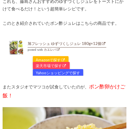
これも、藤島さんおすすめのゆずづくしジュレをトーストにか
けて食べるだけ！という超簡単レシピです。
このとき紹介されていたポン酢ジュレはこちらの商品です。
旭フレッシュ ゆずづくしジュレ 180g×12個
posted with
カエレバ
Amazonで探す
楽天市場で探す
Yahooショッピングで探す
ポン酢卵かけご
またスタジオでマツコが試食していたのが、
飯！