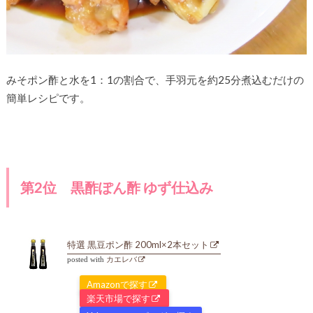
みそポン酢と水を1：1の割合で、手羽元を約25分煮込むだけの
簡単レシピです。
第2位 黒酢ぽん酢 ゆず仕込み
特選 黒豆ポン酢 200ml×2本セット
posted with
カエレバ
Amazonで探す
楽天市場で探す