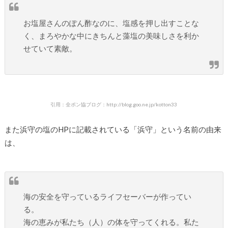
お塩屋さんのぽん酢なのに、塩感を押し出すことな
く、まろやかな中にきちんと藻塩の美味しさを利か
せていて素敵。
引用：全ポン協ブログ：http://blog.goo.ne.jp/kotton33
また浜守の塩のHPに記載されている「浜守」という名前の由来
は、
海の安全を守っているライフセーバーが作ってい
る。
海の恵みが私たち（人）の体を守ってくれる。私た