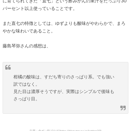
に育てられてきた「直七」という酢みかんの果汁をたっぷり30
パーセント以上使っていることです。
また直七の特徴としては、ゆずよりも酸味がやわらかで、まろ
やかな味わいであること。
藤島琴弥さんの感想は、
柑橘の酸味は、すだち寄りのさっぱり系。でも強い
訳ではなく。
見た目は濃厚そうですが、実際はシンプルで後味も
さっぱり目。
引用：全ポン協ブログ(http://blog.goo.ne.jp/kotton33)