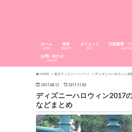
ホーム
美容
ダイエット
写真整理・フ
HOME
BEAUTY
DIET
PHOTO
お問い合わせ
CONTACT
HOME
東京ディズニーリゾート
ディズニーハロウィン20
2017.08.12
2017.11.03
ディズニーハロウィン2017
などまとめ