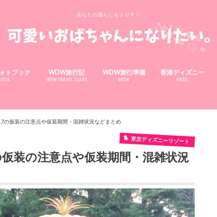
あなたの暮らしを１ＵＰ！
ォトブック
WDW旅行記
WDW旅行準備
香港ディズニー
BOOK
WDW TRAVEL DIARY
WDW
HKDL
17の仮装の注意点や仮装期間・混雑状況などまとめ
東京ディズニーリゾート
の仮装の注意点や仮装期間・混雑状況